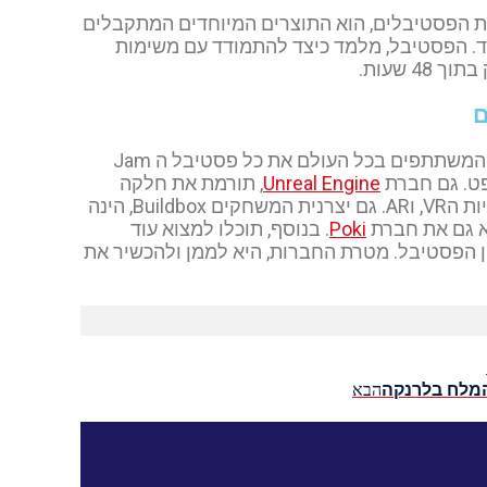
את הפסטיבלים, הוא התוצרים המיוחדים המתקבלים
חד. הפסטיבל, מלמד כיצד להתמודד עם משימות
4 שעות.
ם
מספר חברות עולמיות, חברו ביחד על מנת לממן לכל מיליוני המשתתפים בכל העולם את כל פסטיבל ה Jam
Unreal Engine
, תורמת את חלקה
למימון האירוע. מטרתה בכך, היא להטמיע בעולם את טכנולוגיות הVR, וAR. גם יצרנית המשחקים Buildbox, הינה
א גם את חברת
Poki
. בנוסף, תוכלו למצוא עוד
ן הפסטיבל. מטרת החברות, היא לממן ולהכשיר את
המלח בלרנקה
הבא