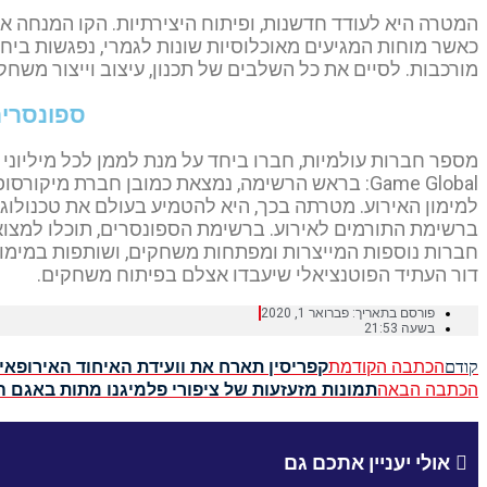
המטרה היא לעודד חדשנות, ופיתוח היצירתיות. הקו המנחה 
כאשר מוחות המגיעים מאוכלוסיות שונות לגמרי, נפגשות בי
מורכבות. לסיים את כל השלבים של תכנון, עיצוב וייצור משחק בתוך 8
ספונסרי
Game Global: בראש הרשימה, נמצאת כמובן חברת מיקורסופט. גם חברת
ברשימת התורמים לאירוע. ברשימת הספונסרים, תוכלו למצו
חברות נוספות המייצרות ומפתחות משחקים, ושותפות במימו
דור העתיד הפוטנציאלי שיעבדו אצלם בפיתוח משחקים.
פורסם בתאריך:
פברואר 1, 2020
בשעה
21:53
הכתבה הקודמת
קפריסין תארח את וועידת האיחוד האירופאי
קודם
הכתבה הבאה
תמונות מזעזעות של ציפורי פלמיגנו מתות באגם 
אולי יעניין אתכם גם