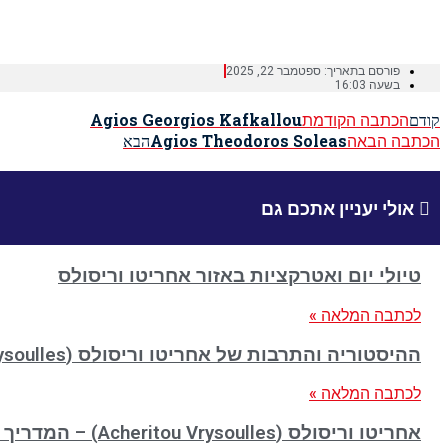
Home
»
Agios Ioannis – Nicosia
פורסם בתאריך:
ספטמבר 22, 2025
בשעה
16:03
הכתבה הקודמת
Agios Georgios Kafkallou
קודם
הכתבה הבאה
Agios Theodoros Soleas
הבא
אולי יעניין אתכם גם
טיולי יום ואטרקציות באזור אחריטו וריסולס
לכתבה המלאה »
ההיסטוריה והתרבות של אחריטו וריסולס (Acheritou Vrysoulles)
לכתבה המלאה »
אחריטו וריסולס (Acheritou Vrysoulles) – המדריך המלא למטייל הישראלי