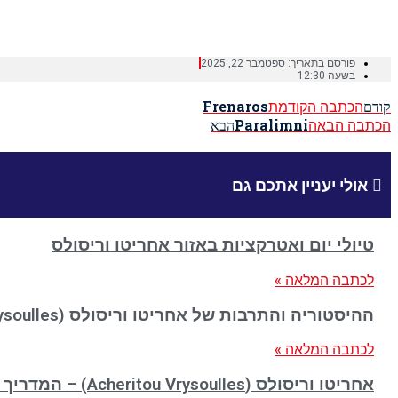
Home
»
Liopetri
פורסם בתאריך:
ספטמבר 22, 2025
בשעה
12:30
הכתבה הקודמת
Frenaros
קודם
הכתבה הבאה
Paralimni
הבא
אולי יעניין אתכם גם
טיולי יום ואטרקציות באזור אחריטו וריסולס
לכתבה המלאה »
ההיסטוריה והתרבות של אחריטו וריסולס (Acheritou Vrysoulles)
לכתבה המלאה »
אחריטו וריסולס (Acheritou Vrysoulles) – המדריך המלא למטייל הישראלי