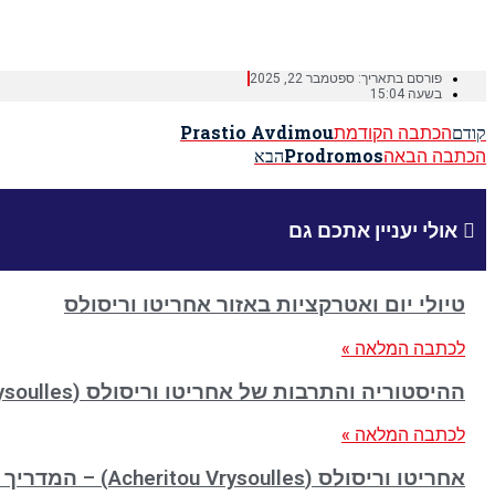
Home
»
Prastio Kellakiou
פורסם בתאריך:
ספטמבר 22, 2025
בשעה
15:04
הכתבה הקודמת
Prastio Avdimou
קודם
הכתבה הבאה
Prodromos
הבא
אולי יעניין אתכם גם
טיולי יום ואטרקציות באזור אחריטו וריסולס
לכתבה המלאה »
ההיסטוריה והתרבות של אחריטו וריסולס (Acheritou Vrysoulles)
לכתבה המלאה »
אחריטו וריסולס (Acheritou Vrysoulles) – המדריך המלא למטייל הישראלי