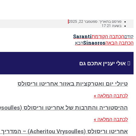
Home
»
Sia
פורסם בתאריך:
ספטמבר 22, 2025
בשעה
17:21
הכתבה הקודמת
Saranti
קודם
הכתבה הבאה
Sinaoros
הבא
אולי יעניין אתכם גם
טיולי יום ואטרקציות באזור אחריטו וריסולס
לכתבה המלאה »
ההיסטוריה והתרבות של אחריטו וריסולס (Acheritou Vrysoulles)
לכתבה המלאה »
אחריטו וריסולס (Acheritou Vrysoulles) – המדריך המלא למטייל הישראלי